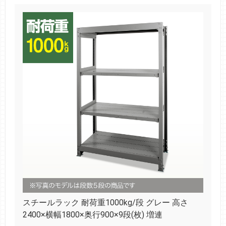
スチールラック 耐荷重1000kg/段 グレー 高さ
2400×横幅1800×奥行900×9段(枚) 増連