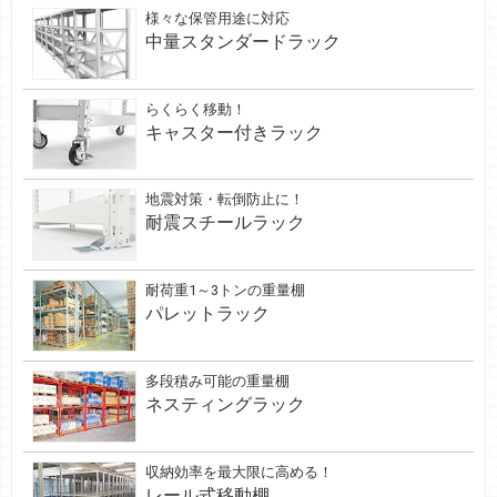
様々な保管用途に対応
中量スタンダードラック
らくらく移動！
キャスター付きラック
地震対策・転倒防止に！
耐震スチールラック
耐荷重1～3トンの重量棚
パレットラック
多段積み可能の重量棚
ネスティングラック
収納効率を最大限に高める！
レール式移動棚