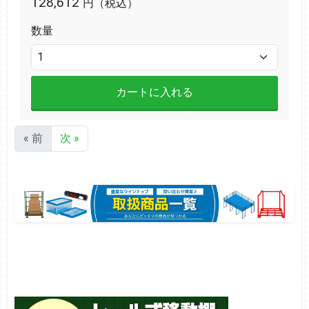
128,612
円（税込）
数量
カートに入れる
« 前
次 »