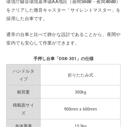
環境庁騒音環境基準値AA地区（昼間50dB・夜間40dB）
をクリアした微音キャスター「サイレントマスター」を
採用した台車です。
通常の台車と比べて静かな設計であることから、夜間や
室内でも安心して作業ができます。
手押し台車「DSK-301」の仕様
ハンドルタ
折りたたみ式
イプ
耐荷重
300kg
積載面サイ
900mm x 600mm
ズ
本体重量
15.3kg