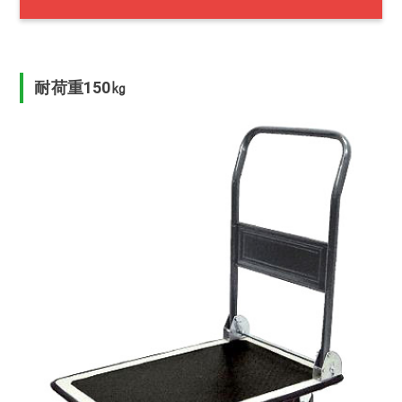
耐荷重150㎏