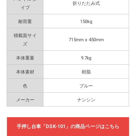
折りたたみ式
イプ
耐荷重
150kg
積載面サイ
715mm x 450mm
ズ
本体重量
9.7kg
本体素材
樹脂
色
ブルー
メーカー
ナンシン
手押し台車「DSK-101」の商品ページはこちら