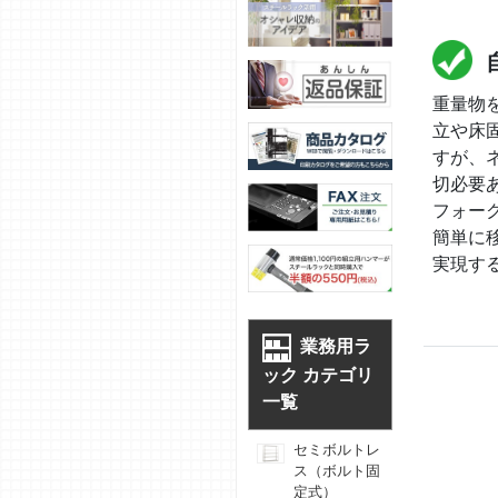
重量物
立や床
すが、
切必要
フォー
簡単に
実現す
業務用ラ
ック カテゴリ
一覧
セミボルトレ
ス（ボルト固
定式）