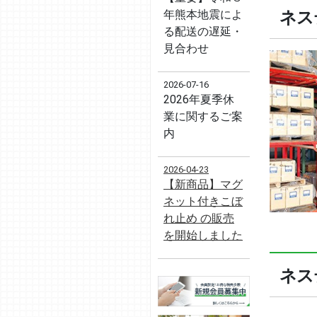
ネス
年熊本地震によ
る配送の遅延・
見合わせ
2026-07-16
2026年夏季休
業に関するご案
内
2026-04-23
【新商品】マグ
ネット付きこぼ
れ止め の販売
を開始しました
ネス