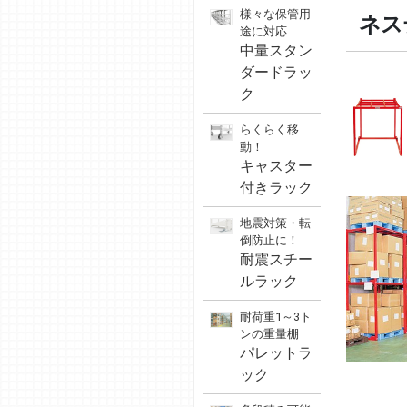
様々な保管用
ネス
途に対応
中量スタン
ダードラッ
ク
らくらく移
動！
キャスター
付きラック
地震対策・転
倒防止に！
耐震スチー
ルラック
耐荷重1～3ト
ンの重量棚
パレットラ
ック