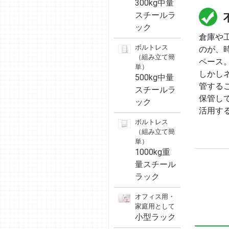
300kg中量
スチールラ
ック
倉庫や
ボルトレス
のが、
（組み立て簡
ペース
単）
しかし
500kg中量
管する
スチールラ
保管し
ック
活用す
ボルトレス
（組み立て簡
単）
1000kg重
量スチール
ラック
オフィス用・
家庭用として
小型ラック