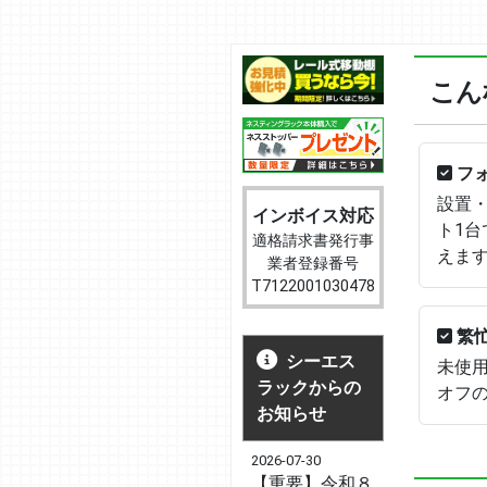
こん
フ
設置
インボイス対応
ト1
適格請求書発行事
えま
業者登録番号
T7122001030478
繁
シーエス
未使
ラックからの
オフ
お知らせ
2026-07-30
【重要】令和８