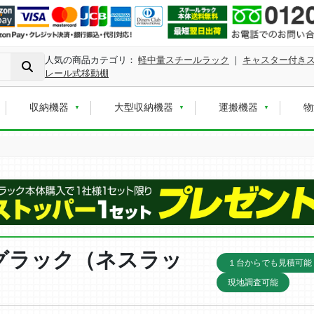
人気の商品カテゴリ：
軽中量スチールラック
｜
キャスター付き
レール式移動棚
収納機器
大型収納機器
運搬機器
物
グラック（ネスラッ
１台からでも見積可能
現地調査可能