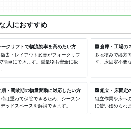
な人におすすめ
ォークリフトで物流効率を高めたい方
倉庫・工場の
・撤去・レイアウト変更がフォークリフ
多段積みで縦方
台で簡単にできます。重量物も安全に扱
す。床固定不要
す。
忙期・閑散期の物量変動に対応したい方
組立・床固定
用時は重ねて保管できるため、シーズン
組立作業や床へ
のデッドスペースを解消できます。
に使い始められ