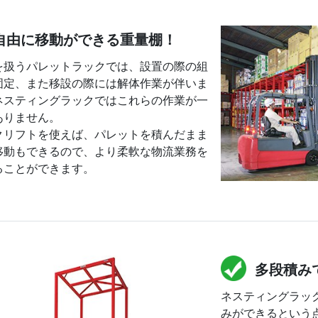
自由に移動ができる重量棚！
を扱うパレットラックでは、設置の際の組
固定、また移設の際には解体作業が伴いま
ネスティングラックではこれらの作業が一
ありません。
クリフトを使えば、パレットを積んだまま
移動もできるので、より柔軟な物流業務を
ることができます。
多段積み
ネスティングラッ
みができるという