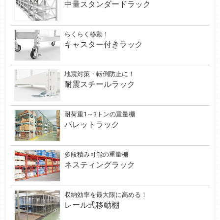
中量スタンダードラック
らくらく移動！
キャスター付きラック
地震対策・転倒防止に！
耐震スチールラック
耐荷重1～3トンの重量棚
パレットラック
多段積み可能の重量棚
ネスティングラック
収納効率を最大限に高める！
レール式移動棚