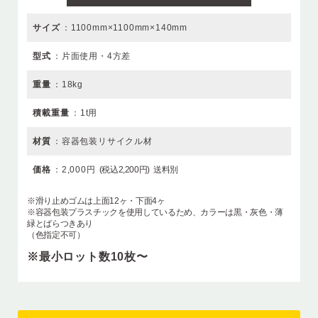
サイズ
サイズ
サイズ
サイズ
サイズ
1100mm×1100mm×140mm
W1100 x D1100 x H120
W1100 x D1100 x H150
W1200 x D1000 x H120
W1200 x D1100 x H150
W1100 x D1100 x H150
W1100 x D1100 x H120
サイズ
サイズ
※関東送りの場合H125となります。
※関東送りの場合H125となります。
型式
型式
型式
型式
型式
片面使用・4方差
片面使用・四方差し
片面使用・四方差し
片面使用・四方差し
片面使用・四方差し
型式
型式
片面使用・四方差し
片面使用・四方差し
重量
重量
重量
重量
重量
18kg
9.9kg
9.5kg
12.5kg
9.9kg
重量
重量
7.4kg
7.4kg
積載重量
積載重量
積載重量
積載重量
積載重量
1t用
動荷重: 1,000kg / 静荷重: 4,000kg
動荷重: 1,000kg / 静荷重: 2,000kg
動荷重: 1,000kg / 静荷重: 4,000kg
動荷重: 1,000kg / 静荷重: 4,000kg
積載重量
積載重量
動荷重: 1,000kg / 静荷重: 2,000kg
動荷重: 1,000kg / 静荷重: 2,000kg
材質
材質
材質
材質
材質
容器包装リサイクル材
再生ポリプロピレン（再生PP）
再生ポリプロピレン（再生PP）
再生ポリプロピレン（再生PP）
再生ポリプロピレン（再生PP）
材質
材質
再生ポリプロピレン（再生PP）
再生ポリプロピレン（再生PP）
価格
価格
価格
価格
価格
2,000円
7,620円
8,020円
9,780円
65,010円
(税込2,200円)
(税込・送料無料 8,382円)
(税込・送料無料 8,822円)
(税込・送料無料 10,758円)
(税込・送料無料 71,511円)
送料別
価格
価格
5,080円
35,000円
(税込・送料無料 5,588円)
(税込・送料無料 38,500円)
※滑り止めゴムは上面12ヶ・下面4ヶ
※個人様宅配送不可
※個人様宅配送不可
※容器包装プラスチックを使用しているため、カラーは黒・灰色・薄
緑とばらつきあり
（色指定不可）
※最小ロット数10枚〜