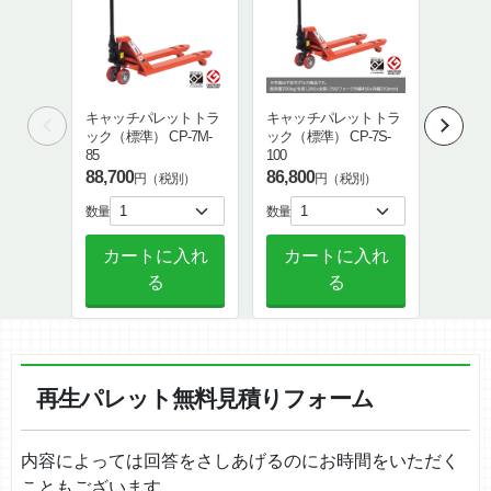
キャッチパレットトラ
キャッチパレットトラ
キャッ
ック（標準） CP-7M-
ック（標準） CP-7S-
ック（標
85
100
100
88,700
86,800
90,50
円（税別）
円（税別）
数量
数量
数量
カートに入れ
カートに入れ
カ
る
る
再生パレット無料見積りフォーム
内容によっては回答をさしあげるのにお時間をいただく
こともございます。