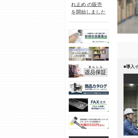
れ止め の販売
を開始しました
■導入