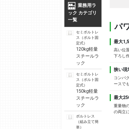
業務用ラ
ック カテゴリ
一覧
パ
セミボルトレ
ス（ボルト固
最大1,
定式）
120kg軽量
高い位
スチールラ
下ろし
ック
狭い現
セミボルトレ
コンパ
ス（ボルト固
ースで
定式）
150kg軽量
最大2
スチールラ
ック
重量物
の両立
ボルトレス
（組み立て簡
単）