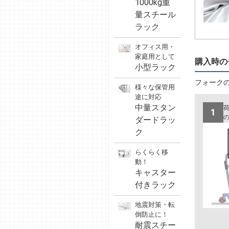
1000kg重
量スチール
ラック
オフィス用・
家庭用として
購入時の
小型ラック
フォーク
様々な保管用
途に対応
中量スタン
1
ダードラッ
ク
らくらく移
動！
キャスター
付きラック
地震対策・転
倒防止に！
耐震スチー