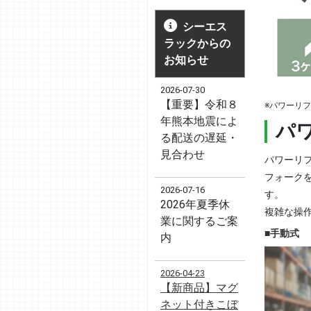
シーエス
ラックからの
お知らせ
2026-07-30
【重要】令和８
※パワーリ
年熊本地震によ
パ
る配送の遅延・
見合わせ
パワーリ
フォーク
2026-07-16
す。
2026年夏季休
複雑な操
業に関するご案
■手動式
内
2026-04-23
【新商品】マグ
ネット付きこぼ