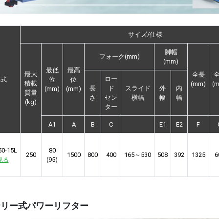
サイズ/仕様
脚幅
フォーク(mm)
(mm)
最低
最高
最大
全長
ロー
形式
位
位
積載
(mm)
(
長
ド
スライド
外
内
(mm)
(mm)
質量
さ
セン
横幅
幅
幅
(kg)
ター
A1
A
B
C
E1
E2
F
50-15L
80
250
1500
800
400
165～530
508
392
1325
6
(95)
見る
テリー式パワーリフター