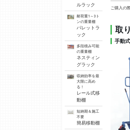
ルラック
ご購入の
耐荷重1～3ト
ンの重量棚
取
パレットラ
ック
手動
多段積み可能
の重量棚
ネスティン
グラック
収納効率を最
大限に高め
る！
レール式移
動棚
短納期＆施工
不要
簡易移動棚