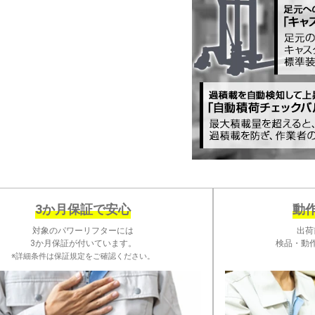
3か月保証で安心
動
対象のパワーリフターには
出荷
3か月保証が付いています。
検品・動
※詳細条件は保証規定をご確認ください。