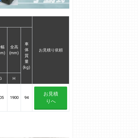
車
全幅
全高
体
お見積り依頼
mm)
(mm)
質
量
(kg)
G
H
お見積
05
1900
94
りへ