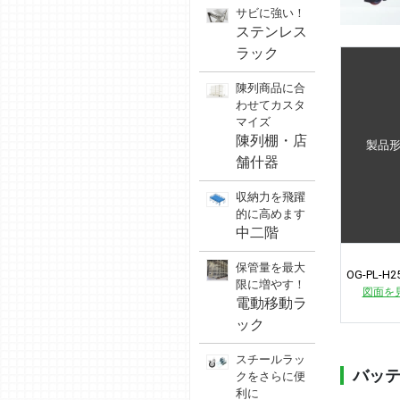
サビに強い！
ステンレス
ラック
陳列商品に合
わせてカスタ
マイズ
陳列棚・店
製品
舗什器
収納力を飛躍
的に高めます
中二階
保管量を最大
OG-PL-H2
限に増やす！
図面を
電動移動ラ
ック
スチールラッ
バッ
クをさらに便
利に