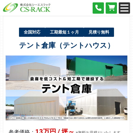
全国対応
工期最短１ヶ月
見積り無料
テント倉庫（テントハウス）
13万円 / 坪～
参考価格：
※無料お見積りいたします。