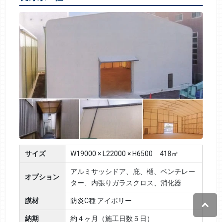
サイズ
W19000 × L22000 × H6500 418㎡
アルミサッシドア、庇、樋、ベンチレー
オプション
ター、内張りガラスクロス、消化器
膜材
防炎C種 アイボリー
納期
約４ヶ月（施工日数５日）