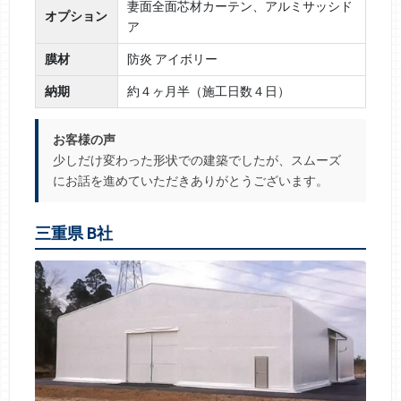
妻面全面芯材カーテン、アルミサッシド
オプション
ア
膜材
防炎 アイボリー
納期
約４ヶ月半（施工日数４日）
お客様の声
少しだけ変わった形状での建築でしたが、スムーズ
にお話を進めていただきありがとうございます。
三重県 B社