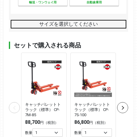
輸送・ワンウェイ用
自動倉庫用
サイズを選択してください
セットで購入される商品
キャッチパレットト
キャッチパレットト
キャッ
ラック（標準） CP-
ラック（標準） CP-
ラック（
7M-85
7S-100
10S-10
88,700
86,800
90,50
円（税別）
円（税別）
数量
数量
数量