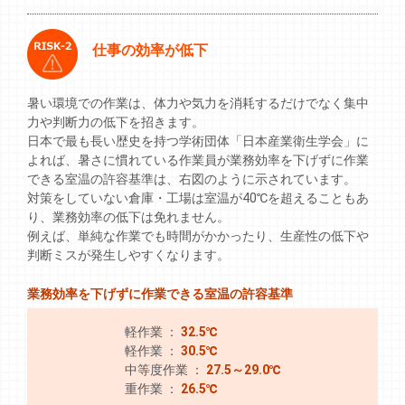
仕事の効率が低下
暑い環境での作業は、体力や気力を消耗するだけでなく集中
力や判断力の低下を招きます。
日本で最も長い歴史を持つ学術団体「日本産業衛生学会」に
よれば、暑さに慣れている作業員が業務効率を下げずに作業
できる室温の許容基準は、右図のように示されています。
対策をしていない倉庫・工場は室温が40℃を超えることもあ
り、業務効率の低下は免れません。
例えば、単純な作業でも時間がかかったり、生産性の低下や
判断ミスが発生しやすくなります。
業務効率を下げずに作業できる室温の許容基準
軽作業 ：
32.5℃
軽作業 ：
30.5℃
中等度作業 ：
27.5～29.0℃
重作業 ：
26.5℃