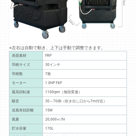
※左右は自動で動き、上下は手動で調整できます。
表面素材
FRP
羽根サイズ
30インチ
羽根数
7枚
モーター
1.0HP F6P
最高回転速
1100rpm（無段変速）
騒音
30～70db（吹き出し口から7m付近）
送風有効距離
15M
風量
20,000㎥/hr
貯水容量
170L