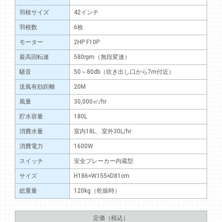
羽根サイズ
42インチ
羽根数
6枚
モーター
2HP F10P
最高回転速
580rpm（無段変速）
騒音
50～80db（吹き出し口から7m付近）
送風有効距離
20M
風量
30,000㎥/hr
貯水容量
180L
消費水量
室内18L、室外30L/hr
消費電力
1600W
スイッチ
安全ブレーカー内蔵型
サイズ
H186×W155×D81cm
総重量
120kg（乾燥時）
定価（税込）