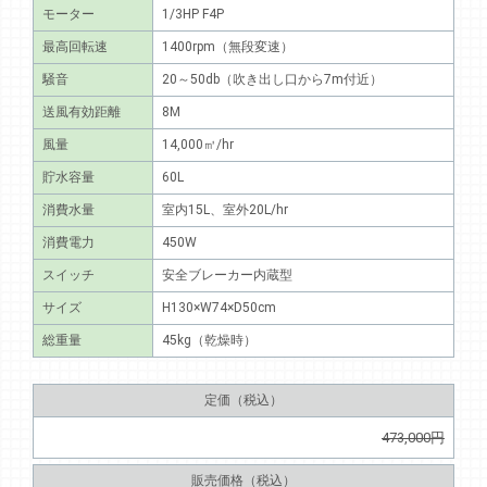
モーター
1/3HP F4P
最高回転速
1400rpm（無段変速）
騒音
20～50db（吹き出し口から7m付近）
送風有効距離
8M
風量
14,000㎥/hr
貯水容量
60L
消費水量
室内15L、室外20L/hr
消費電力
450W
スイッチ
安全ブレーカー内蔵型
サイズ
H130×W74×D50cm
総重量
45kg（乾燥時）
定価（税込）
473,000円
販売価格（税込）