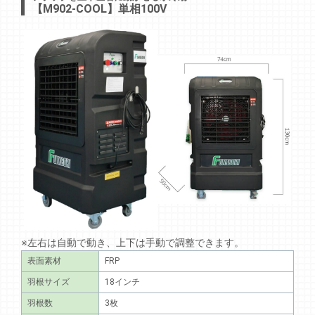
【M902-COOL】単相100V
※左右は自動で動き、上下は手動で調整できます。
表面素材
FRP
羽根サイズ
18インチ
羽根数
3枚