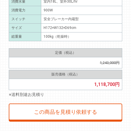
消費水量
室内18L、室外30L/hr
消費電力
900W
スイッチ
安全ブレーカー内蔵型
サイズ
H172×W132×D69cm
総重量
100kg（乾燥時）
定価（税込）
1,243,000円
販売価格（税込）
1,118,700円
※送料別途お見積り
この商品を見積り依頼する