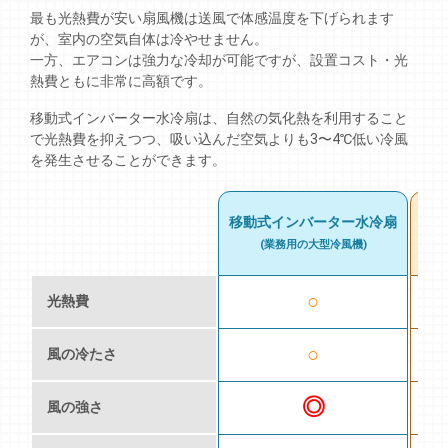
最も光熱費が安い扇風機は送風で体感温度を下げられます
が、室内の空気自体は冷やせません。
一方、エアコンは強力な冷却が可能ですが、設置コスト・光
熱費ともに非常に高額です。
移動式インバーター水冷扇は、自然の気化熱を利用すること
で光熱費を抑えつつ、吸い込んだ空気よりも3〜4℃低い冷風
を発生させることができます。
移動式インバーター水冷扇
扇
(業務用の大型冷風機)
○
光熱費
×
○
風の冷たさ
◎
○
風の強さ