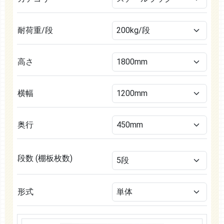
耐荷重/段
高さ
横幅
奥行
段数
(棚板枚数)
形式