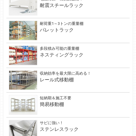
耐震スチールラック
耐荷重1～3トンの重量棚
パレットラック
多段積み可能の重量棚
ネスティングラック
収納効率を最大限に高める！
レール式移動棚
短納期＆施工不要
簡易移動棚
サビに強い！
ステンレスラック