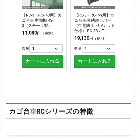
【RC-3・RC-P-3用】カ
【RC-3・RC-P-3用】カ
ゴ台車 中間棚 RS-
ゴ台車用 防塵カバー
3（スチール製）
（帯電防止・UVカット
仕様） RC-3B-JT
11,080
円（税別）
19,130
円（税別）
数量
数量
カートに入れる
カートに入れる
カゴ台車RCシリーズの特徴