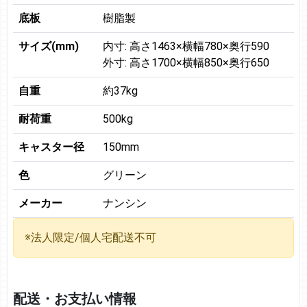
底板
樹脂製
サイズ(mm)
内寸: 高さ1463×横幅780×奥行590
外寸: 高さ1700×横幅850×奥行650
自重
約37kg
耐荷重
500kg
キャスター径
150mm
色
グリーン
メーカー
ナンシン
※法人限定/個人宅配送不可
配送・お支払い情報