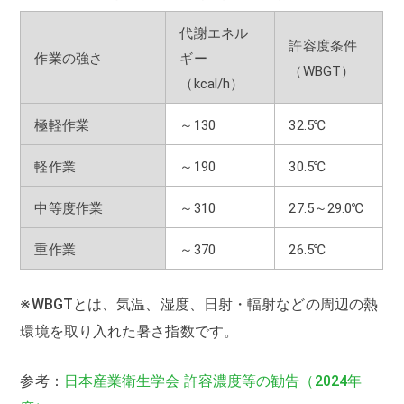
代謝エネル
許容度条件
作業の強さ
ギー
（WBGT）
（kcal/h）
極軽作業
～130
32.5℃
軽作業
～190
30.5℃
中等度作業
～310
27.5～29.0℃
重作業
～370
26.5℃
※WBGTとは、気温、湿度、日射・輻射などの周辺の熱
環境を取り入れた暑さ指数です。
参考：
日本産業衛生学会 許容濃度等の勧告（2024年