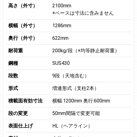
高さ（外寸）
2100mm
※ベースは寸法に含みません
横幅（外寸）
1286mm
奥行（外寸）
622mm
耐荷重
200kg/段（※均等静止耐荷重）
鋼種
SUS430
段数
9段（天地含む）
形式
増連形式（支柱2本）
積載面有効寸法
横幅:1200mm 奥行:600mm
段の変更
50mm間隔で変更可能
表面仕上げ
HL（ヘアライン）