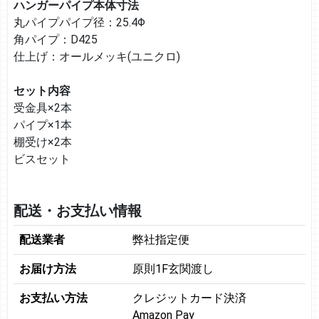
ハンガーパイプ本体寸法
丸パイプパイプ径：25.4Φ
角パイプ：D425
仕上げ：オールメッキ(ユニクロ)
セット内容
受金具×2本
パイプ×1本
棚受け×2本
ビスセット
配送・お支払い情報
配送業者
弊社指定便
お届け方法
原則1F玄関渡し
お支払い方法
クレジットカード決済
Amazon Pay