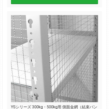
YSシリーズ 300kg・500kg用 側面金網（結束バン