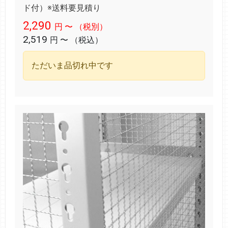
ド付）※送料要見積り
2,290
円
〜
（税別）
2,519
円
〜
（税込）
ただいま品切れ中です