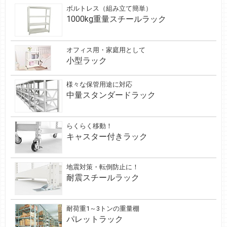
ボルトレス（組み立て簡単）
1000kg重量スチールラック
オフィス用・家庭用として
小型ラック
様々な保管用途に対応
中量スタンダードラック
らくらく移動！
キャスター付きラック
地震対策・転倒防止に！
耐震スチールラック
耐荷重1～3トンの重量棚
パレットラック