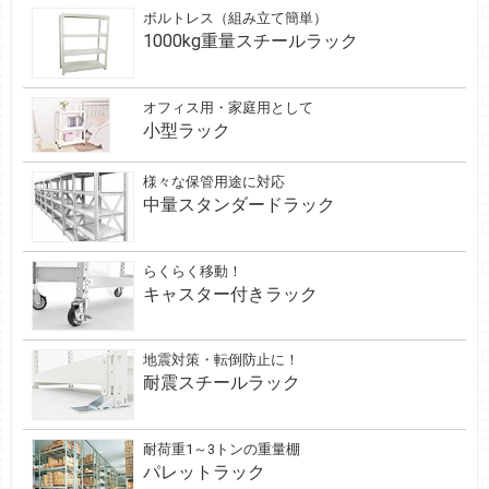
ボルトレス（組み立て簡単）
1000kg重量スチールラック
オフィス用・家庭用として
小型ラック
様々な保管用途に対応
中量スタンダードラック
らくらく移動！
キャスター付きラック
地震対策・転倒防止に！
耐震スチールラック
耐荷重1～3トンの重量棚
パレットラック