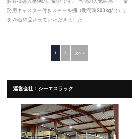
お客様導入事例のご紹介です。 当店の人気商品『「業
務用キャスター付きスチール棚（耐荷重200kg/台）』
を75台納品させていただきました…
1
2
次へ »
運営会社：シーエスラック