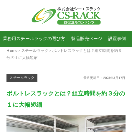
業務用スチールラックの選び方
製品販売ページ
設置事例
Home
スチールラック
ボルトレスラックとは？組立時間を約３
分の１に大幅短縮
スチールラック
最終更新日：2023年3月17日
ボルトレスラックとは？組立時間を約３分の
１に大幅短縮