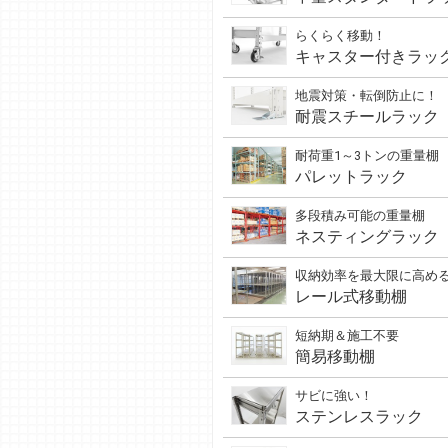
らくらく移動！
キャスター付きラッ
地震対策・転倒防止に！
耐震スチールラック
耐荷重1～3トンの重量棚
パレットラック
多段積み可能の重量棚
ネスティングラック
収納効率を最大限に高め
レール式移動棚
短納期＆施工不要
簡易移動棚
サビに強い！
ステンレスラック