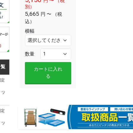
円
〜
（税
別）
5,665
円
〜
（税
込）
横幅
数量
一覧
カートに入れ
る
固定
ラッ
固定
ラッ