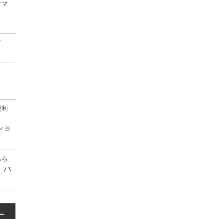
タマ
す
！
便利
ショ
ちら
・パ
一