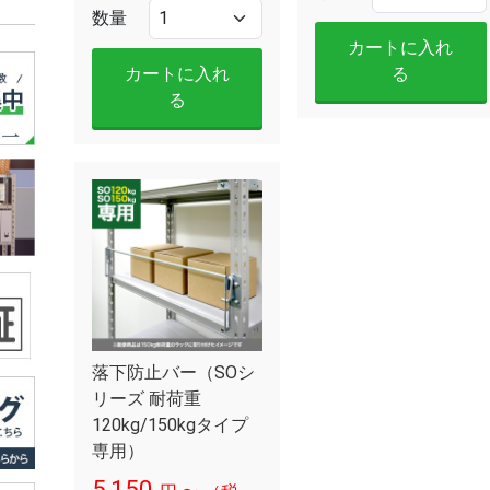
数量
カートに入れ
カートに入れ
る
る
落下防止バー（SOシ
リーズ 耐荷重
120kg/150kgタイプ
専用）
5,150