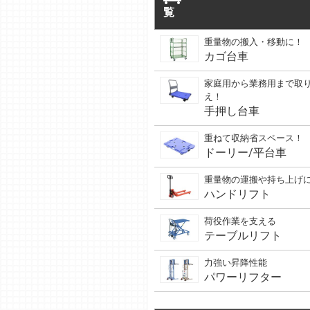
覧
重量物の搬入・移動に！
カゴ台車
家庭用から業務用まで取
え！
手押し台車
重ねて収納省スペース！
ドーリー/平台車
重量物の運搬や持ち上げ
ハンドリフト
荷役作業を支える
テーブルリフト
力強い昇降性能
パワーリフター