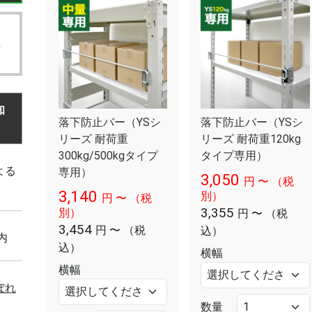
号
知
落下防止バー（YSシ
落下防止バー（YSシ
リーズ 耐荷重
リーズ 耐荷重120kg
300kg/500kgタイプ
タイプ専用）
よる
専用）
3,050
円
〜
（税
3,140
別）
円
〜
（税
3,355
別）
円
〜
（税
3,454
円
〜
（税
込）
内
込）
横幅
横幅
ぼれ
数量