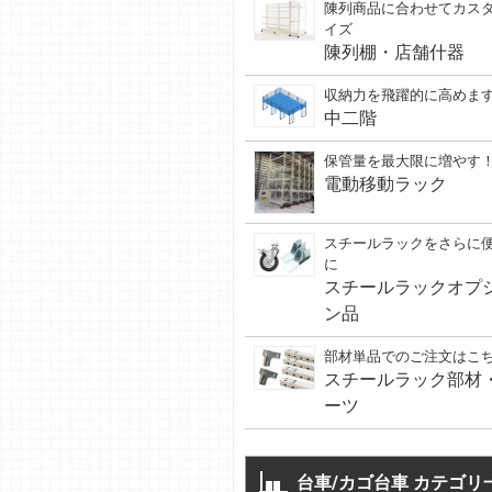
陳列商品に合わせてカス
イズ
陳列棚・店舗什器
収納力を飛躍的に高めま
中二階
保管量を最大限に増やす
電動移動ラック
スチールラックをさらに
に
スチールラックオプ
ン品
部材単品でのご注文はこ
スチールラック部材
ーツ
台車/カゴ台車 カテゴリ