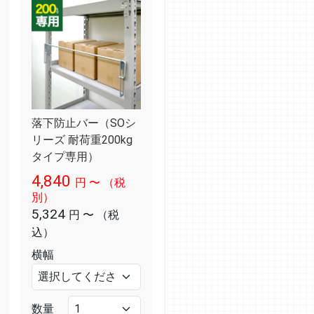
落下防止バー（SOシ
リーズ 耐荷重200kg
タイプ専用）
4,840
円
〜
（税
別）
5,324
円
〜
（税
込）
横幅
数量