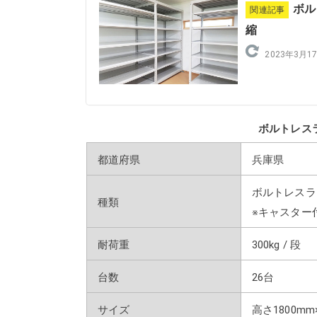
ボル
関連記事
縮
2023年3月1
ボルトレス
都道府県
兵庫県
ボルトレスラ
種類
※キャスター
耐荷重
300kg / 段
台数
26台
サイズ
高さ1800mm