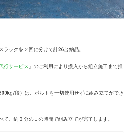
スラックを２回に分けて計26台納品。
代行サービス
』のご利用により搬入から組立施工まで担
00kg/段）は、ボルトを一切使用せずに組み立てができ
べて、約３分の１の時間で組み立てが完了します。