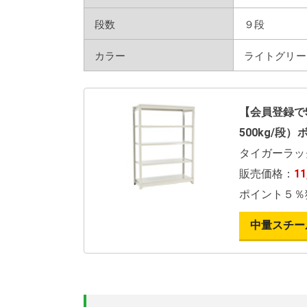
段数
９段
カラー
ライトグリー
【会員登録で5
500kg/段
タイガーラッ
販売価格：
1
ポイント５％
中量スチー